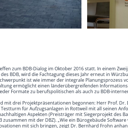
reffen zum BDB-Dialog im Oktober 2016 statt. In einem Zwei
des BDB, wird die Fachtagung dieses Jahr erneut in Würzbu
Schwerpunkt ist wie immer der integrale Planungsprozess v
altung ermöglicht einen länderübergreifenden Information
ieder Formate zu berufspolitischen als auch zu BDB-inter
 mit drei Projektpräsentationen begonnen: Herr Prof. Dr. D
 Testturm für Aufzugsanlagen in Rottweil mit all seinen An
chhaltigen Aspekten (Preisträger mit Siegerprojekt des B
B zusammen mit der DBZ). „Wie ein Bürogebäude Software 
ovationen mit sich bringen, zeigt Dr. Bernhard Frohn anhan