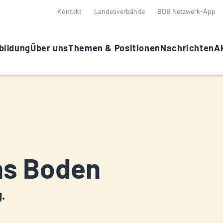
Kontakt
Landesverbände
BDB Netzwerk-App
bildung
Über uns
Themen & Positionen
Nachrichten
Ak
ns Boden
g.