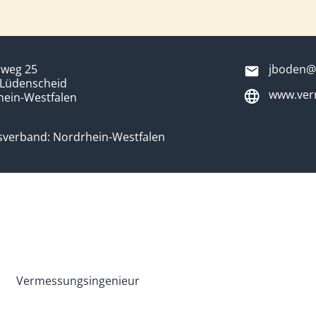
weg 25
jboden@
 Lüdenscheid
www.ver
hein-Westfalen
sverband: Nordrhein-Westfalen
Vermessungsingenieur