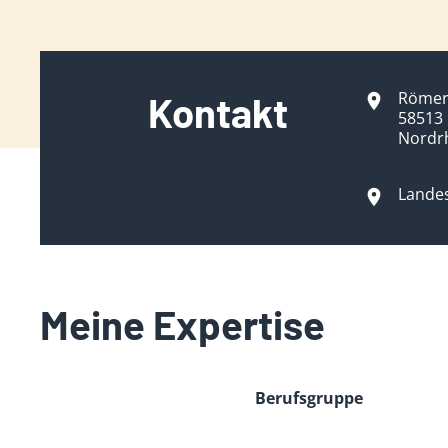
Römer
Kontakt
58513
Nordr
Lande
Meine Expertise
Berufsgruppe