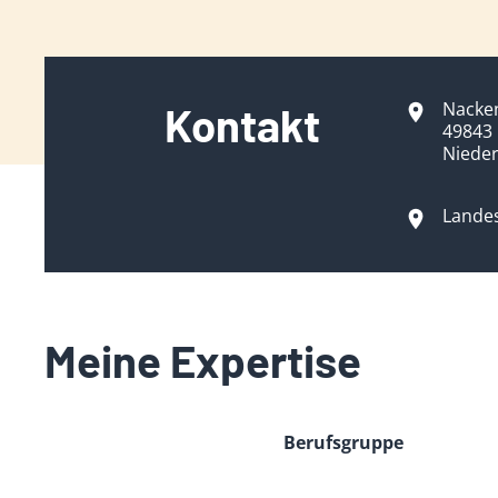
Nacken
Kontakt
49843
Niede
Lande
Meine Expertise
Berufsgruppe