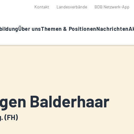
Kontakt
Landesverbände
BDB Netzwerk-App
bildung
Über uns
Themen & Positionen
Nachrichten
Ak
gen Balderhaar
g. (FH)