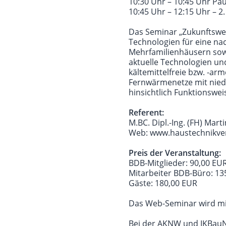
10:30 Uhr – 10:45 Uhr Pa
10:45 Uhr – 12:15 Uhr – 2.
Das Seminar „Zukunftswei
Technologien für eine na
Mehrfamilienhäusern sowi
aktuelle Technologien u
kältemittelfreie bzw. -a
Fernwärmenetze mit nied
hinsichtlich Funktionswe
Referent:
M.BC. Dipl.-Ing. (FH) Mar
Web: www.haustechnikve
Preis der Veranstaltung:
BDB-Mitglieder: 90,00 EU
Mitarbeiter BDB-Büro: 13
Gäste: 180,00 EUR
Das Web-Seminar wird mit
Bei der AKNW und IKBauNR