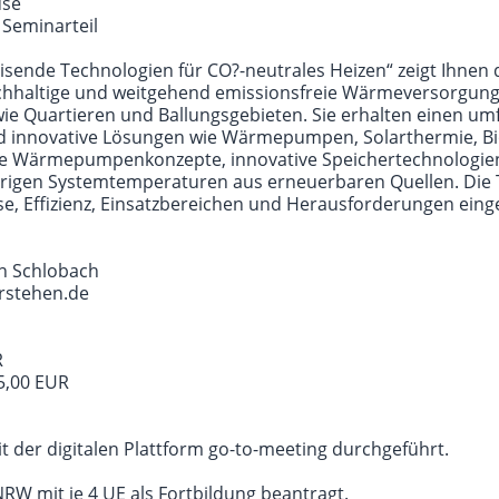
use
 Seminarteil
sende Technologien für CO?-neutrales Heizen“ zeigt Ihnen d
chhaltige und weitgehend emissionsfreie Wärmeversorgung 
e Quartieren und Ballungsgebieten. Sie erhalten einen um
nd innovative Lösungen wie Wärmepumpen, Solarthermie, B
rme Wärmepumpenkonzepte, innovative Speichertechnologien
rigen Systemtemperaturen aus erneuerbaren Quellen. Die
ise, Effizienz, Einsatzbereichen und Herausforderungen eing
tin Schlobach
rstehen.de
R
5,00 EUR
 der digitalen Plattform go-to-meeting durchgeführt.
W mit je 4 UE als Fortbildung beantragt.