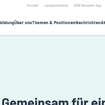
Kontakt
Landesverbände
BDB Netzwerk-App
bildung
Über uns
Themen & Positionen
Nachrichten
Ak
z „Gemeinsam für ei