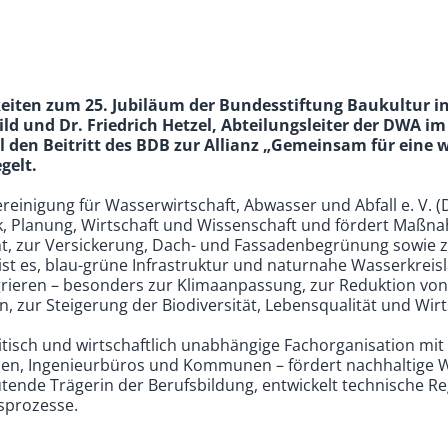
keiten zum 25. Jubiläum der Bundesstiftung Baukultur 
ild und Dr. Friedrich Hetzel, Abteilungsleiter der DWA i
ell den Beitritt des BDB zur Allianz „Gemeinsam für ein
gelt.
einigung für Wasserwirtschaft, Abwasser und Abfall e. V. (DW
tik, Planung, Wirtschaft und Wissenschaft und fördert Maß
 zur Versickerung, Dach- und Fassadenbegrünung sowie z
 ist es, blau-grüne Infrastruktur und naturnahe Wasserkreisl
grieren – besonders zur Klimaanpassung, zur Reduktion vo
zur Steigerung der Biodiversität, Lebensqualität und Wirts
itisch und wirtschaftlich unabhängige Fachorganisation mit
en, Ingenieurbüros und Kommunen – fördert nachhaltige W
eutende Trägerin der Berufsbildung, entwickelt technische R
prozesse.