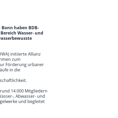
in Bonn haben BDB-
m Bereich Wasser- und
e wasserbewusste
A) initiierte Allianz
nahmen zum
ur Förderung urbaner
äufe in die
n
chaftlichkeit.
 rund 14.000 Mitgliedern
asser-, Abwasser- und
egelwerke und begleitet