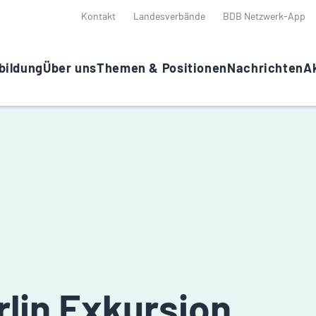
Kontakt
Landesverbände
BDB Netzwerk-App
bildung
Über uns
Themen & Positionen
Nachrichten
Ak
rlin Exkursion