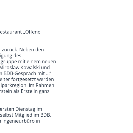
Restaurant „Offene
r zurück. Neben den
igung des
ksgruppe mit einem neuen
 Miroslaw Kowalski und
Im BDB-Gespräch mit …“
eiter fortgesetzt werden
nalparkregion. Im Rahmen
tein als Erste in ganz
 ersten Dienstag im
selbst Mitglied im BDB,
m Ingenieurbüro in