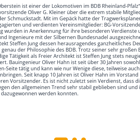
berstein ist einer der Lokomotiven im BDB Rheinland-Pfalz“,
rsitzende Oliver G. Kleiner über die extrem stabile Mitgli
 der Schmuckstadt. Mit im Gepäck hatte der Tragwerksplaner
gagierten und verdienten Vereinsmitglieder: BG-Vorsitzend
ung wurden in Anerkennung für ihre besonderen Verdienste
und Ingenieure mit der Silbernen Bundesnadel ausgezeichn
chitekt Steffen Jung dessen herausragendes ganzheitliches 
t genau der Philosophie des BDB. Trotz seiner sehr großen 
ige Tätigkeit als Freier Architekt ist Steffen Jung stets neu
ert. Bauingenieur Oliver Hahn ist seit über 30 Jahren sowohl
-Seite tätig und kann wie nur Wenige diese, teilweise auch
nbringen. Seit knapp 10 Jahren ist Oliver Hahn im Vorstand
eren Vorsitzender. Es ist nicht zuletzt sein Verdienst, dass d
gegen den allgemeinen Trend sehr stabil geblieben sind und
en dazugewonnen werden konnten.