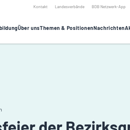
Kontakt
Landesverbände
BDB Netzwerk-App
bildung
Über uns
Themen & Positionen
Nachrichten
Ak
n
eier der Bezirksg