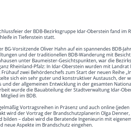
schlussfeier der BDB-Bezirksgruppe Idar-Oberstein fand im 
eife in Tiefenstein statt.
der BG-Vorsitzende Oliver Hahn auf ein spannendes BDB-Jah
tungen und der traditionellen BDB-Wanderung mit Besicht
enhausen unter Baumeister-Gesichtspunkten, war die Bezir
ganz Rheinland-Pfalz: In Idar-Oberstein wurden mit Landrat
 Frühauf zwei Behördenchefs zum Start der neuen Reihe „
elte sich ein sehr guter und konstruktiver Austausch, der w
ns und der allgemeinen Entwicklung in der gesamten Natio
it wurde die Bauabteilung der Stadtverwaltung Idar-Obers
 Mitglied im BDB.
egelmäßig Vortragsreihen in Präsenz und auch online (jeden
akt wird der Vortrag der Brandschutzplanerin Olga Denner, 
ld bilden – dabei wird die Beratende Ingenieurin mit eigene
und neue Aspekte im Brandschutz eingehen.