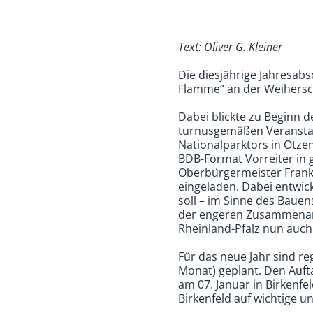
Text: Oliver G. Kleiner
Die diesjährige Jahresab
Flamme“ an der Weiherschl
Dabei blickte zu Beginn 
turnusgemäßen Veranstal
Nationalparktors in Otz
BDB-Format Vorreiter in 
Oberbürgermeister Frank
eingeladen. Dabei entwick
soll – im Sinne des Baue
der engeren Zusammenarbe
Rheinland-Pfalz nun auch
Für das neue Jahr sind r
Monat) geplant. Den Auft
am 07. Januar in Birkenfe
Birkenfeld auf wichtige 