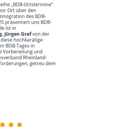
 Reihe „BDB-Ortstermine“
 vor Ort über den
 Innogration des BDB-
5 präsentiert uns BDB-
 ist in
ng. Jürgen Graf
von der
 diese hochkarätige
en BDB-Tages in
ie Vorbereitung und
esverband Rheinland-
usforderungen, getreu dem