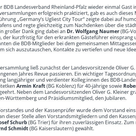
er BDB Landesverband Rheinland-Pfalz wieder einmal Gast i
rversammlungen erfolgreich praktiziert, gab es auch dieses M
ung „Germany’s Ugliest City Tour“ zeigte dabei auf humo
fens und regte gleichzeitig zum Nachdenken über die städ
in großer Dank ging dabei an
Dr. Wolfgang Naumer
(BG-Vo
der kurzfristig für den erkrankten Gästeführer einsprang u
nnten die BDB-Mitglieder bei dem gemeinsamen Mittagesse
um sich auszutauschen, Kontakte zu vertiefen und neue Ide
versammlung ließ zunächst der Landesvorsitzende Oliver G. 
angenen Jahres Revue passieren. Ein wichtiger Tagesordnun
ng langjähriger und verdienter Kolleg:innen des BDB-Land
hitetken
Armin Kraft
(BG Koblenz) für 40-jährige sowie
Robe
 geehrt. Neben dem Landesvorsitzenden Oliver G. Kleiner gr
n-Württemberg und Präsidiumsmitglied, den Jubilaren.
orstandes und der Kassenprüfer wurde dem Vorstand einsti
 an dieser Stelle allen Vorstandsmitgliedern und den Kasse
Josef Schurb
(BG Trier) für ihren zuverlässigen Einsatz. Zu
rnd Schmidt
(BG Kaiserslautern) gewählt.