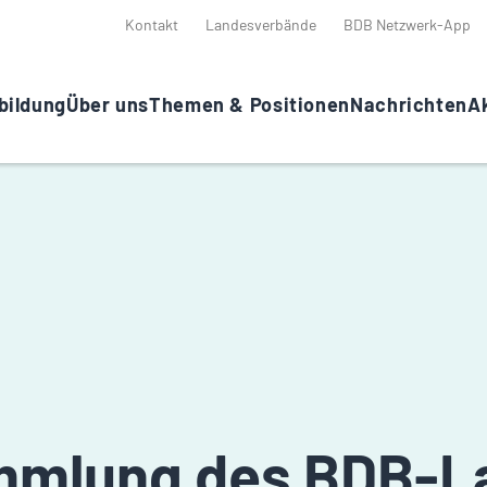
Kontakt
Landesverbände
BDB Netzwerk-App
bildung
Über uns
Themen & Positionen
Nachrichten
Ak
ammlung des BDB-