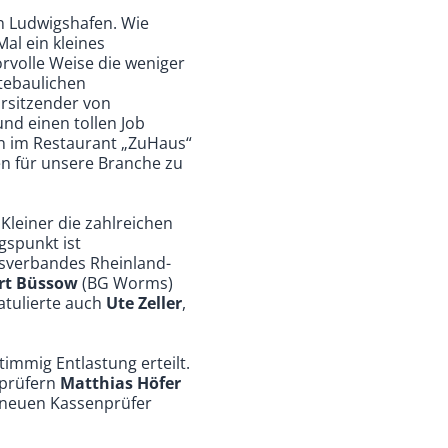
n Ludwigshafen. Wie
al ein kleines
rvolle Weise die weniger
tebaulichen
rsitzender von
nd einen tollen Job
n im Restaurant „ZuHaus“
en für unsere Branche zu
Kleiner die zahlreichen
gspunkt ist
esverbandes Rheinland-
rt Büssow
(BG Worms)
atulierte auch
Ute Zeller
,
mmig Entlastung erteilt.
nprüfern
Matthias Höfer
m neuen Kassenprüfer