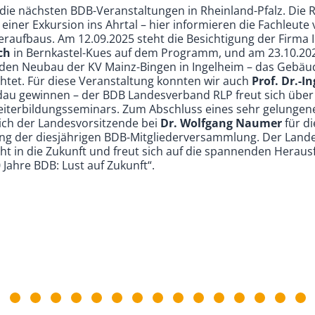
f die nächsten BDB-Veranstaltungen in Rheinland-Pfalz. Die
 einer Exkursion ins Ahrtal – hier informieren die Fachleute
eraufbaus. Am 12.09.2025 steht die Besichtigung der Firma
ch
in Bernkastel-Kues auf dem Programm, und am 23.10.202
den Neubau der KV Mainz-Bingen in Ingelheim – das Gebäude
htet. Für diese Veranstaltung konnten wir auch
Prof. Dr.-I
au gewinnen – der BDB Landesverband RLP freut sich über
iterbildungsseminars. Zum Abschluss eines sehr gelungen
ich der Landesvorsitzende bei
Dr. Wolfgang Naumer
für d
ng der diesjährigen BDB-Mitgliederversammlung. Der Land
sicht in die Zukunft und freut sich auf die spannenden Hera
Jahre BDB: Lust auf Zukunft“.