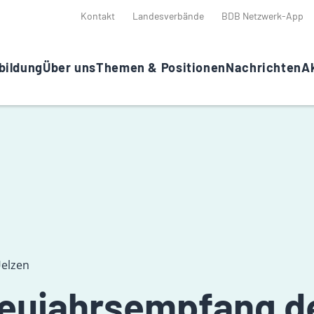
Kontakt
Landesverbände
BDB Netzwerk-App
bildung
Über uns
Themen & Positionen
Nachrichten
Ak
Uelzen
Neujahrsempfang d