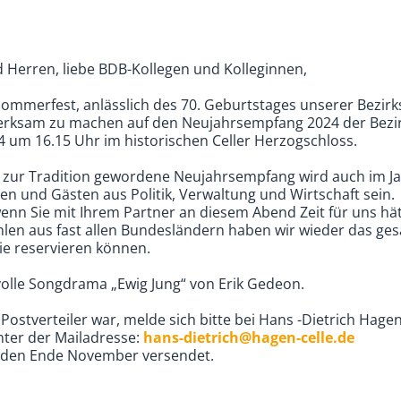
Herren, liebe BDB-Kollegen und Kolleginnen,
mmerfest, anlässlich des 70. Geburtstages unserer Bezirk
fmerksam zu machen auf den Neujahrsempfang 2024 der Bezi
4 um 16.15 Uhr im historischen Celler Herzogschloss.
n zur Tradition gewordene Neujahrsempfang wird auch im J
en und Gästen aus Politik, Verwaltung und Wirtschaft sein.
enn Sie mit Ihrem Partner an diesem Abend Zeit für uns hät
len aus fast allen Bundesländern haben wir wieder das ge
ie reservieren können.
olle Songdrama „Ewig Jung“ von Erik Gedeon.
Postverteiler war, melde sich bitte bei Hans -Dietrich Hage
nter der Mailadresse:
hans-dietrich@hagen-celle.de
rden Ende November versendet.