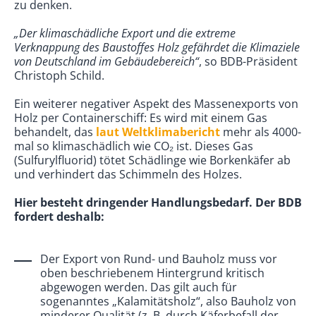
zu denken.
„Der klimaschädliche Export und die extreme
Verknappung des Baustoffes Holz gefährdet die Klimaziele
von Deutschland im Gebäudebereich“
, so BDB-Präsident
Christoph Schild.
Ein weiterer negativer Aspekt des Massenexports von
Holz per Containerschiff: Es wird mit einem Gas
behandelt, das
laut Weltklimabericht
mehr als 4000-
mal so klimaschädlich wie CO₂ ist. Dieses Gas
(Sulfurylfluorid) tötet Schädlinge wie Borkenkäfer ab
und verhindert das Schimmeln des Holzes.
Hier besteht dringender Handlungsbedarf. Der BDB
fordert deshalb:
Der Export von Rund- und Bauholz muss vor
oben beschriebenem Hintergrund kritisch
abgewogen werden. Das gilt auch für
sogenanntes „Kalamitätsholz“, also Bauholz von
minderer Qualität (z. B. durch Käferbefall der