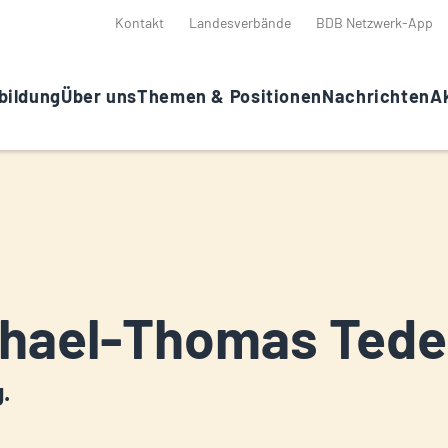
Kontakt
Landesverbände
BDB Netzwerk-App
bildung
Über uns
Themen & Positionen
Nachrichten
Ak
hael-Thomas Tede
g.