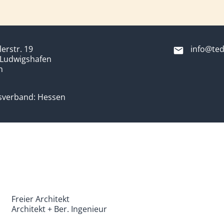
lerstr. 19
info@ted
 Ludwigshafen
n
sverband: Hessen
Freier Architekt
Architekt + Ber. Ingenieur