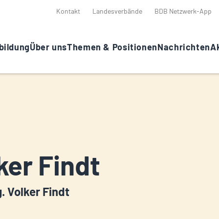
Kontakt
Landesverbände
BDB Netzwerk-App
bildung
Über uns
Themen & Positionen
Nachrichten
Ak
ker Findt
g. Volker Findt