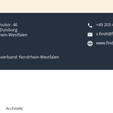
hulstr. 46
+49 203 
 Duisburg
v.findt@f
hein-Westfalen
www.find
sverband: Nordrhein-Westfalen
Architekt