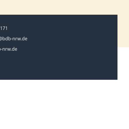
3171
g@bdb-nrw.de
-nrw.de