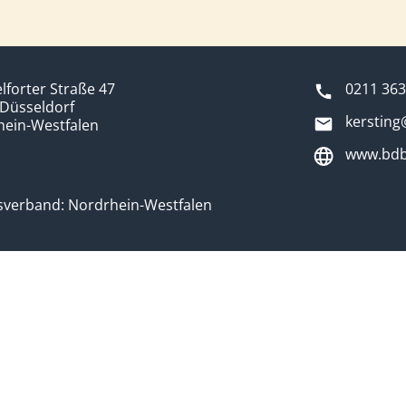
forter Straße 47
0211 36
Düsseldorf
kerstin
hein-Westfalen
www.bdb
sverband: Nordrhein-Westfalen