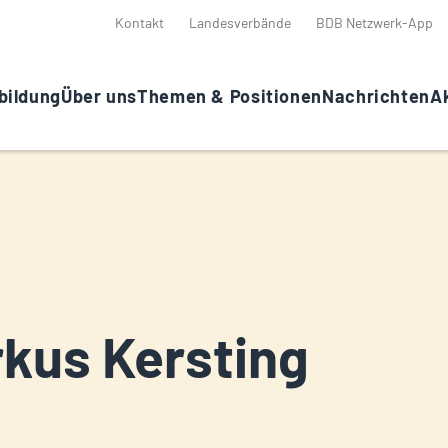
Kontakt
Landesverbände
BDB Netzwerk-App
bildung
Über uns
Themen & Positionen
Nachrichten
Ak
kus Kersting