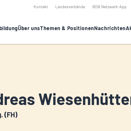
Kontakt
Landesverbände
BDB Netzwerk-App
bildung
Über uns
Themen & Positionen
Nachrichten
Ak
reas Wiesenhütte
g. (FH)