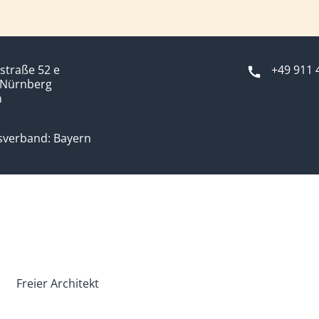
straße 52 e
+49 911 
 Nürnberg
n
sverband: Bayern
Freier Architekt