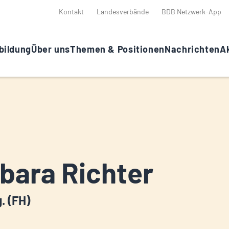
Kontakt
Landesverbände
BDB Netzwerk-App
bildung
Über uns
Themen & Positionen
Nachrichten
Ak
bara Richter
g. (FH)