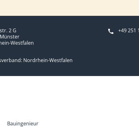
str. 2 G
+49 251 
 Münster
hein-Westfalen
sverband: Nordrhein-Westfalen
Bauingenieur