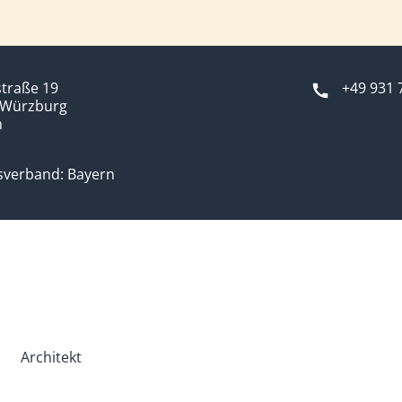
traße 19
+49 931 
 Würzburg
n
sverband: Bayern
Architekt