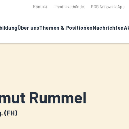
Kontakt
Landesverbände
BDB Netzwerk-App
bildung
Über uns
Themen & Positionen
Nachrichten
Ak
lmut Rummel
g. (FH)