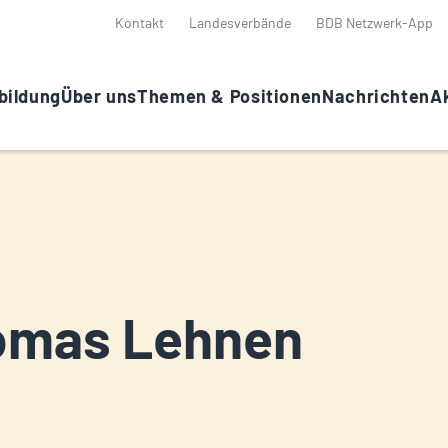
Kontakt
Landesverbände
BDB Netzwerk-App
bildung
Über uns
Themen & Positionen
Nachrichten
Ak
omas Lehnen