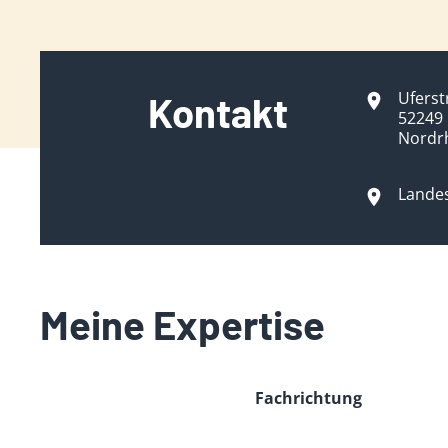
Uferst
Kontakt
52249 
Nordr
Lande
Meine Expertise
Fachrichtung