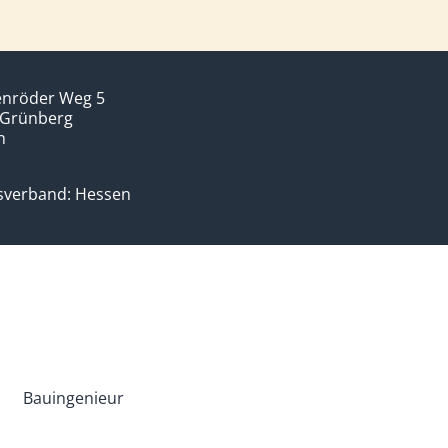
enröder Weg 5
 Grünberg
n
sverband: Hessen
Bauingenieur