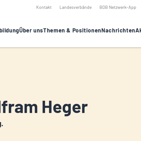
Kontakt
Landesverbände
BDB Netzwerk-App
bildung
Über uns
Themen & Positionen
Nachrichten
Ak
fram Heger
g.