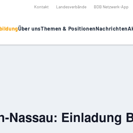
Kontakt
Landesverbände
BDB Netzwerk-App
bildung
Über uns
Themen & Positionen
Nachrichten
Ak
n-Nassau: Einladung 