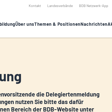
Kontakt
Landesverbände
BDB Netzwerk-App
bildung
Über uns
Themen & Positionen
Nachrichten
Ak
dung
envorsitzende die Delegiertenmeldung
gen nutzen Sie bitte das dafür
ernen Bereich der BDB-Website unter