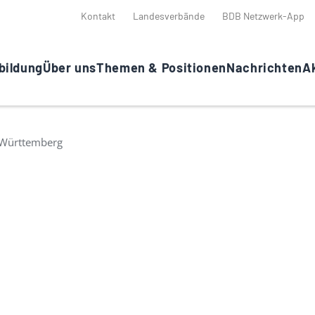
Kontakt
Landesverbände
BDB Netzwerk-App
bildung
Über uns
Themen & Positionen
Nachrichten
Ak
Württemberg