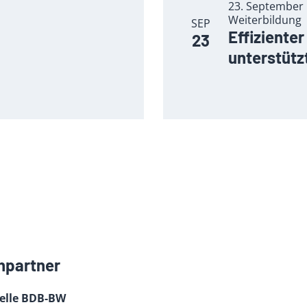
23. September 
Weiterbildung
SEP
Effiziente
23
unterstütz
hpartner
telle BDB-BW