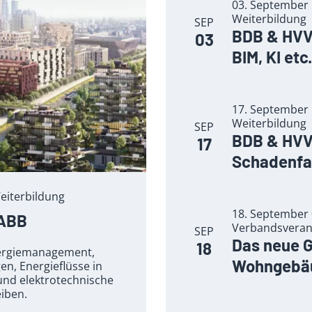
03. September 
Weiterbildung
SEP
BDB & HVV 
03
BIM, KI etc.
17. September 
Weiterbildung
SEP
BDB & HVV 
17
Schadenfa
eiterbildung
18. September 0
 ABB
Verbandsveran
SEP
Das neue 
18
nergiemanagement,
Wohngebäu
n, Energieflüsse in
und elektrotechnische
eiben.