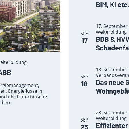
BIM, KI etc.
17. September 
Weiterbildung
SEP
BDB & HVV 
17
Schadenfa
eiterbildung
18. September 0
 ABB
Verbandsveran
SEP
Das neue 
18
nergiemanagement,
Wohngebäu
n, Energieflüsse in
und elektrotechnische
eiben.
23. September 
Weiterbildung
SEP
Effiziente
23