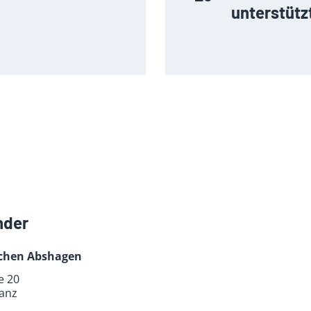
unterstütz
nder
Jochen Abshagen
e 20
anz