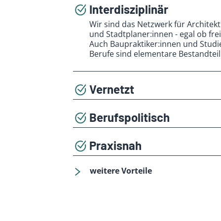
Interdisziplinär
Wir sind das Netzwerk für Architek
und Stadtplaner:innen - egal ob fre
Auch Baupraktiker:innen und Stud
Berufe sind elementare Bestandtei
Vernetzt
Das Verbandsleben ist geprägt dur
hohem fachlichen Niveau. Über die
Berufspolitisch
Landesverbände ergeben sich nicht
Wir sind auf Bundes- und Landeseb
Berufsanfänger:innen vielfältige Ko
Entscheidungsgremien aktiv und se
Praxisnah
die berufspolitischen Interessen un
Wir bieten seit vielen Jahren von
Weiterbildungen an. Sie sind fachli
weitere Vorteile
praktischen Bedarf der planenden B