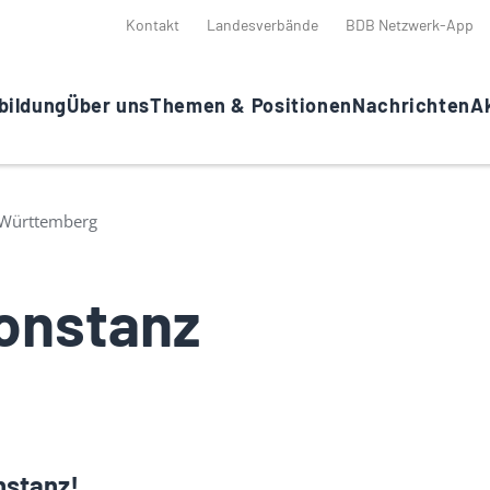
Kontakt
Landesverbände
BDB Netzwerk-App
bildung
Über uns
Themen & Positionen
Nachrichten
Ak
Württemberg
onstanz
nstanz!