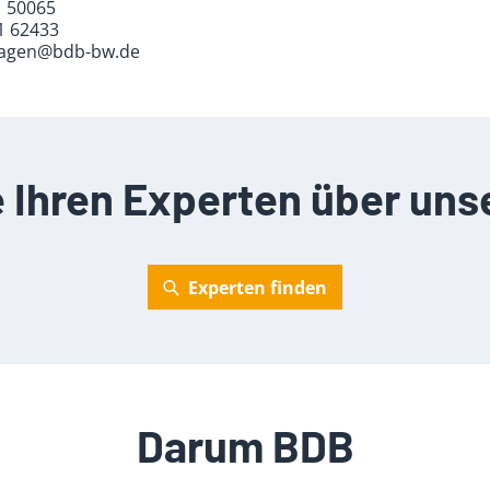
1 50065
1 62433
hagen@bdb-bw.de
e Ihren Experten über uns
Experten finden
Darum BDB