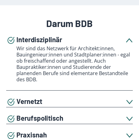
Darum BDB
Interdisziplinär
Wir sind das Netzwerk für Architekt:innen,
Bauingenieur:innen und Stadtplaner:innen - egal
ob freischaffend oder angestellt. Auch
Baupraktiker:innen und Studierende der
planenden Berufe sind elementare Bestandteile
des BDB.
Vernetzt
Das Verbandsleben ist geprägt durch den
Austausch auf hohem fachlichen Niveau. Über die
Berufspolitisch
60 Bezirksgruppen und 15 Landesverbände
Wir sind auf Bundes- und Landesebene in
ergeben sich nicht nur für Berufsanfänger:innen
wichtigen Entscheidungsgremien aktiv und
Praxisnah
vielfältige Kontakte.