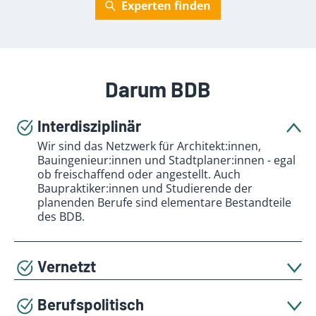
Experten finden
Darum BDB
Interdisziplinär
Wir sind das Netzwerk für Architekt:innen,
Bauingenieur:innen und Stadtplaner:innen - egal
ob freischaffend oder angestellt. Auch
Baupraktiker:innen und Studierende der
planenden Berufe sind elementare Bestandteile
des BDB.
Vernetzt
Das Verbandsleben ist geprägt durch den
Austausch auf hohem fachlichen Niveau. Über die
Berufspolitisch
60 Bezirksgruppen und 15 Landesverbände