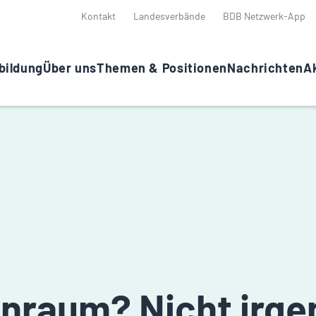
Kontakt
Landesverbände
BDB Netzwerk-App
bildung
Über uns
Themen & Positionen
Nachrichten
Ak
nraum? Nicht irg