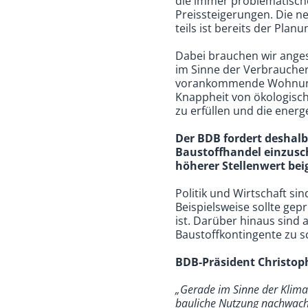
die immer problematisc
Preissteigerungen. Die n
teils ist bereits der Plan
Dabei brauchen wir anges
im Sinne der Verbraucher
vorankommende Wohnungsb
Knappheit von ökologisc
zu erfüllen und die ene
Der BDB fordert deshalb
Baustoffhandel einzusc
höherer Stellenwert be
Politik und Wirtschaft si
Beispielsweise sollte ge
ist. Darüber hinaus sin
Baustoffkontingente zu s
BDB-Präsident Christoph
„Gerade im Sinne der Klimaz
bauliche Nutzung nachwachs