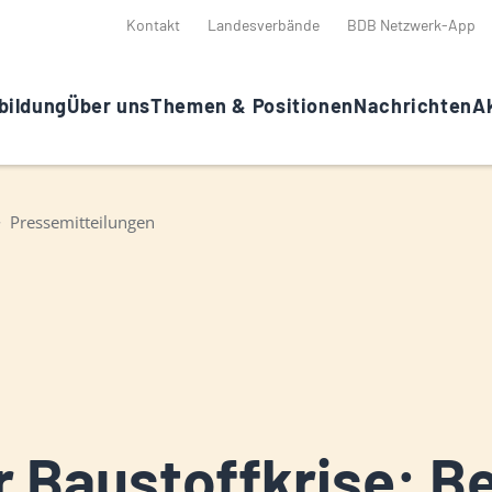
Kontakt
Landesverbände
BDB Netzwerk-App
bildung
Über uns
Themen & Positionen
Nachrichten
Ak
Pressemitteilungen
r Baustoffkrise: B