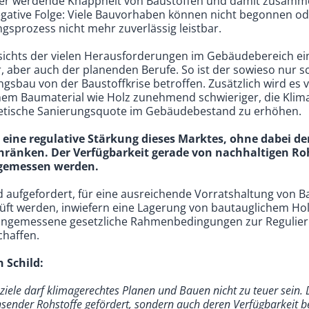
her werdende Knappheit von Baustoffen und damit zusa
egative Folge: Viele Bauvorhaben können nicht begonnen ode
ungsprozess nicht mehr zuverlässig leistbar.
ichts der vielen Herausforderungen im Gebäudebereich ein
, aber auch der planenden Berufe. So ist der sowieso nur 
au von der Baustoffkrise betroffen. Zusätzlich wird es v
hem Baumaterial wie Holz zunehmend schwieriger, die Klim
rgetische Sanierungsquote im Gebäudebestand zu erhöhen.
 eine regulative Stärkung dieses Marktes, ohne dabei de
hränken. Der Verfügbarkeit gerade von nachhaltigen Ro
igemessen werden.
nd aufgefordert, für eine ausreichende Vorratshaltung von B
prüft werden, inwiefern eine Lagerung von bautauglichem Ho
d angemessene gesetzliche Rahmenbedingungen zur Regulie
chaffen.
 Schild:
iele darf klimagerechtes Planen und Bauen nicht zu teuer sein. 
ender Rohstoffe gefördert, sondern auch deren Verfügbarkeit bed