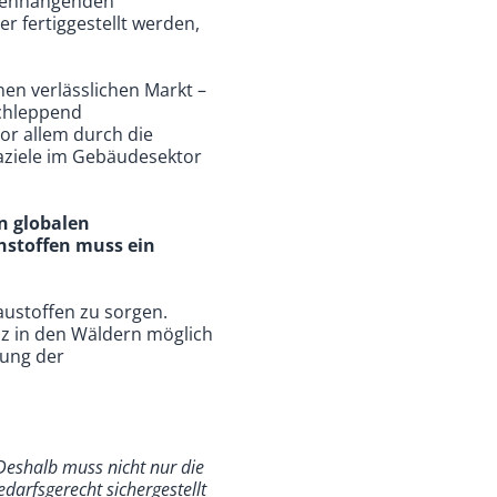
mmenhängenden
r fertiggestellt werden,
en verlässlichen Markt –
schleppend
or allem durch die
aziele im Gebäudesektor
n globalen
hstoffen muss ein
austoffen zu sorgen.
lz in den Wäldern möglich
rung der
Deshalb muss nicht nur die
arfsgerecht sichergestellt