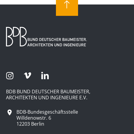
e
n
S
u
c
h
e
u
n
BDB BUND DEUTSCHER BAUMEISTER,
d
ARCHITEKTEN UND INGENIEURE E.V.
A
BDB-Bundesgeschäftsstelle
Willdenowstr. 6
n
12203 Berlin
s