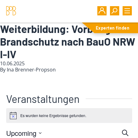
Weiterbildung: Vorbeugender
Experten finden
Brandschutz nach BauO NRW
I-IV
10.06.2025
By
Ina Brenner-Propson
Veranstaltungen
Es wurden keine Ergebnisse gefunden.
Notice
Upcoming
V
Suche