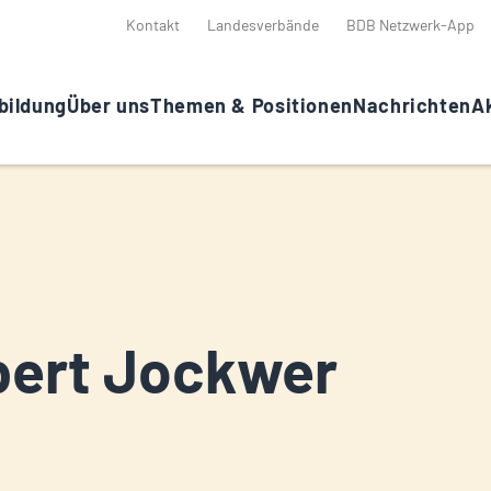
Kontakt
Landesverbände
BDB Netzwerk-App
bildung
Über uns
Themen & Positionen
Nachrichten
Ak
ert Jockwer