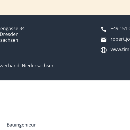
zengasse 34
+49 151 
 Dresden
robert.
rsachsen
www.tim
sverband: Niedersachsen
Bauingenieur