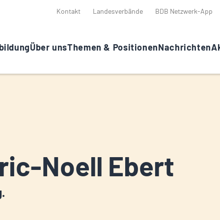
Kontakt
Landesverbände
BDB Netzwerk-App
bildung
Über uns
Themen & Positionen
Nachrichten
Ak
ric-Noell Ebert
g.