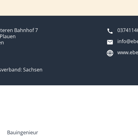
teren Bahnhof 7
0374114
 Plauen
info@ebe
en
www.ebe
sverband: Sachsen
Bauingenieur