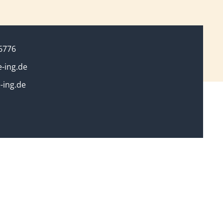
6776
-ing.de
-ing.de