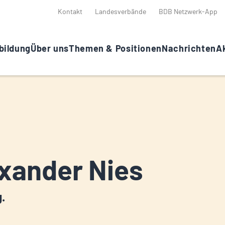
Kontakt
Landesverbände
BDB Netzwerk-App
bildung
Über uns
Themen & Positionen
Nachrichten
Ak
xander Nies
g.