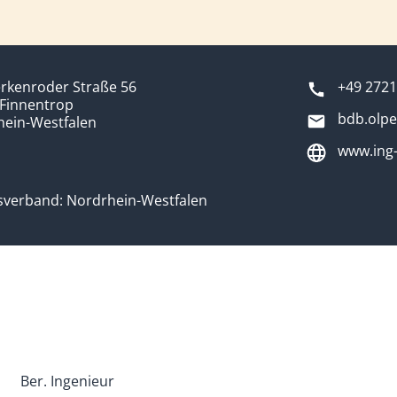
erkenroder Straße 56
+49 2721
Finnentrop
bdb.olpe
hein-Westfalen
www.ing-
sverband: Nordrhein-Westfalen
Ber. Ingenieur