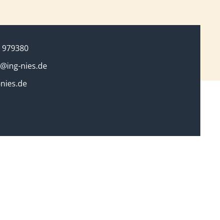
 979380
@ing-nies.de
nies.de