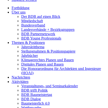
Fortbildung
Über uns
Der BDB auf einen Blick
Mitgliedschaft
Bundesverband
Landesverbände + Bezirksgruppen
BDB Partnernetzwerk
BDB Young Professionals
Themen & Positionen
Jahresleitthema
Stellungnahmen & Positionspapiere
Jahrbücher
Klimagerechtes Planen und Bauen
Digitales Planen und Bauen
Die Honorarordnung für Architekten und Ingenieure
(HOAI)
Nachrichten
Aktivitäten
Veranstaltungs- und Seminarkalender
BDB trifft Politik
BDB Baumeistertag
BDB Dialog
Baumeisterlich 4.0
Wettbewerbe