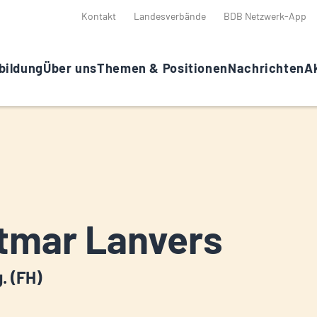
Kontakt
Landesverbände
BDB Netzwerk-App
bildung
Über uns
Themen & Positionen
Nachrichten
Ak
tmar Lanvers
g. (FH)