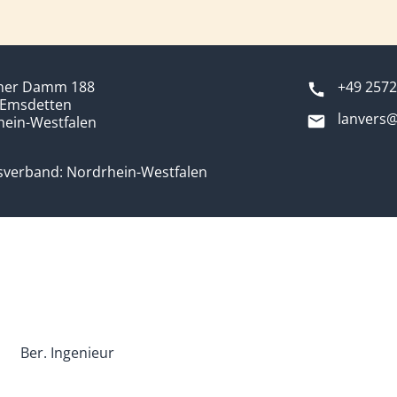
ner Damm 188
+49 2572
 Emsdetten
lanvers@
hein-Westfalen
sverband: Nordrhein-Westfalen
Ber. Ingenieur