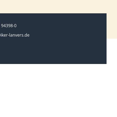
 94398-0
iker-lanvers.de