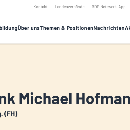
Kontakt
Landesverbände
BDB Netzwerk-App
bildung
Über uns
Themen & Positionen
Nachrichten
Ak
nk Michael Hofma
g. (FH)