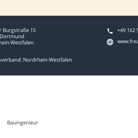
 Burgstraße 15
+49 162 
 Dortmund
www.freu
hein-Westfalen
sverband: Nordrhein-Westfalen
Bauingenieur