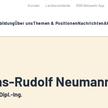
Kontakt
Landesverbände
BDB Netzwerk-App
bildung
Über uns
Themen & Positionen
Nachrichten
Ak
ns-Rudolf Neuman
Dipl.-Ing.