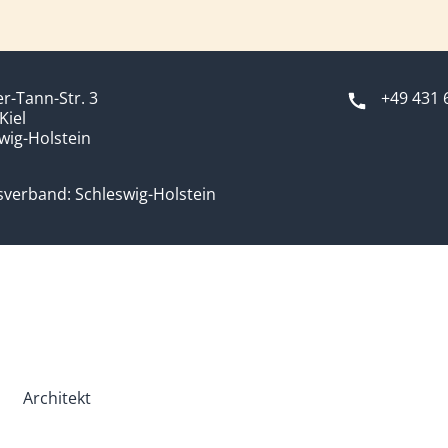
r-Tann-Str. 3
+49 431 
Kiel
wig-Holstein
verband: Schleswig-Holstein
Architekt