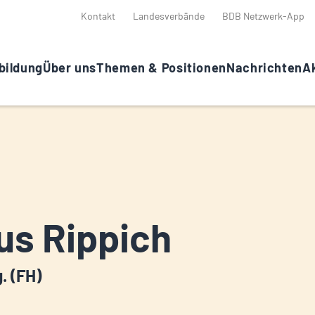
Kontakt
Landesverbände
BDB Netzwerk-App
bildung
Über uns
Themen & Positionen
Nachrichten
Ak
us Rippich
g. (FH)