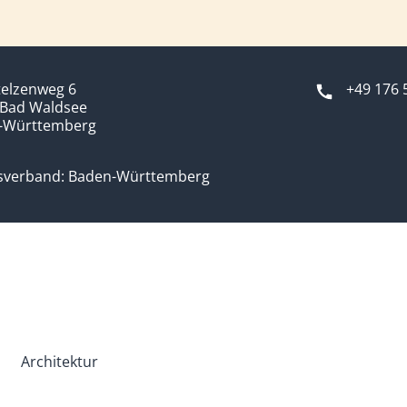
telzenweg 6
+49 176 
 Bad Waldsee
-Württemberg
sverband: Baden-Württemberg
Architektur