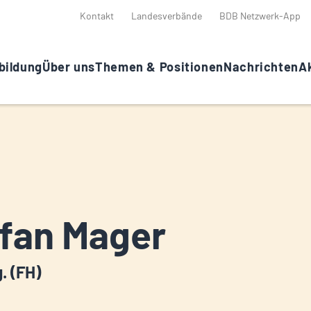
Kontakt
Landesverbände
BDB Netzwerk-App
bildung
Über uns
Themen & Positionen
Nachrichten
Ak
fan Mager
g. (FH)