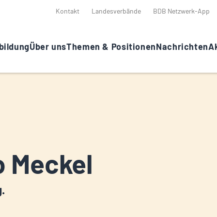
Kontakt
Landesverbände
BDB Netzwerk-App
bildung
Über uns
Themen & Positionen
Nachrichten
Ak
 Meckel
g.