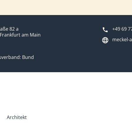
raße 82 a
+49 69 7
Frankfurt am Main
meckel-a
sverband: Bund
Architekt