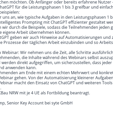
auchen möchten. Ob Anfänger oder bereits erfahrene Nutzer
ChatGPT für die Leistungsphasen 1 bis 3 greifbar und einfac
beispielen:
uns an, wie typische Aufgaben in den Leistungsphasen 1 b
telligentes Prompting mit ChatGPT effizienter gestaltet w
ren wir durch die Beispiele, sodass die Teilnehmenden jeden 
ie eigene Arbeit übernehmen können.
tGPT geben wir auch Hinweise auf Automatisierungen und z
e Prozesse der täglichen Arbeit einzubinden und so Arbeits
ebinar: Wir nehmen uns die Zeit, alle Schritte ausführlich
ehmenden, die Inhalte während des Webinars selbst auszup
werden direkt aufgegriffen, um sicherzustellen, dass jeder
nd anwenden kann.
eilnehmenden am Ende mit einem echten Mehrwert und konkre
Webinar gehen. Von der Automatisierung kleinerer Aufgaben
Webinar macht den Einsatz von ChatGPT und weiteren Tools f
.
Bau NRW mit je 4 UE als Fortbildung beantragt.
mp, Senior Key Account bei syte GmbH