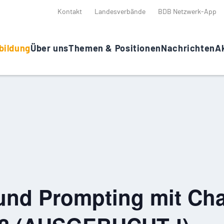
Kontakt
Landesverbände
BDB Netzwerk-App
bildung
Über uns
Themen & Positionen
Nachrichten
Ak
und Prompting mit Cha