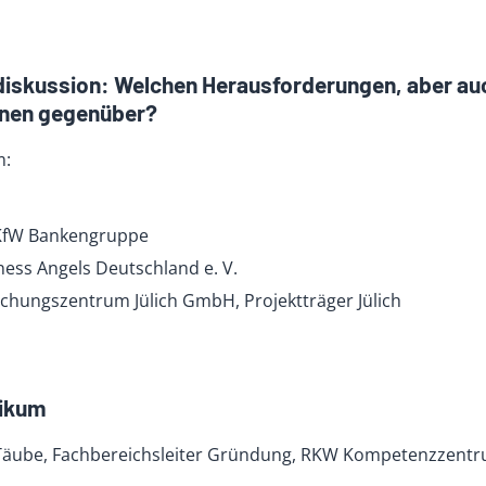
iskussion: Welchen Herausforderungen, aber au
nnen gegenüber?
m:
 KfW Bankengruppe
ness Angels Deutschland e. V.
schungszentrum Jülich GmbH, Projektträger Jülich
likum
 Täube, Fachbereichsleiter Gründung, RKW Kompetenzzent