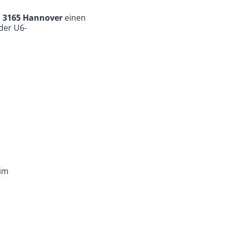
, 3165 Hannover
einen
der U6-
im