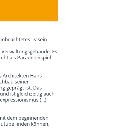
e unbeachtetes Dasein…
s Verwaltungsgebäude. Es
eht als Paradebeispiel
 Architekten Hans
ochbau seiner
g geprägt ist. Das
und ist gleichzeitig auch
inexpressionismus (…).
d mit dem beginnenden
youtube finden können,