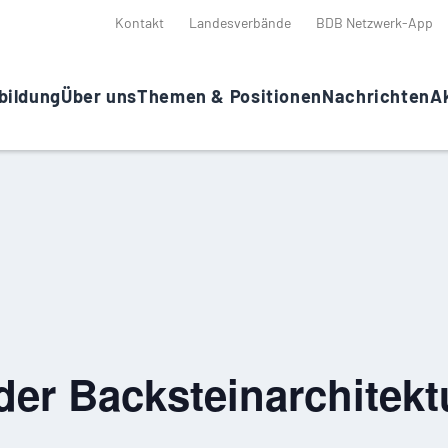
Kontakt
Landesverbände
BDB Netzwerk-App
bildung
Über uns
Themen & Positionen
Nachrichten
Ak
der Backsteinarchitekt