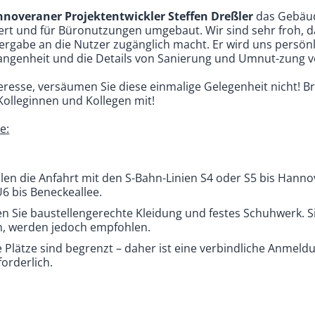
noveraner Projektentwickler Steffen Dreßler
das Gebäud
iert und für Büronutzungen umgebaut. Wir sind sehr froh, d
rgabe an die Nutzer zugänglich macht. Er wird uns persönl
angenheit und die Details von Sanierung und Umnut-zung v
teresse, versäumen Sie diese einmalige Gelegenheit nicht! B
Kolleginnen und Kollegen mit!
e:
en die Anfahrt mit den S-Bahn-Linien S4 oder S5 bis Hanno
6 bis Beneckeallee.
en Sie baustellengerechte Kleidung und festes Schuhwerk. 
n, werden jedoch empfohlen.
 Plätze sind begrenzt – daher ist eine verbindliche Anmeld
orderlich.