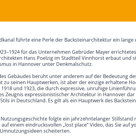
dkanal führte eine Perle der Backsteinarchitektur ein lang
1923–1924 für das Unternehmen Gebrüder Mayer errichtete
chitekten Hans Poelzig im Stadtteil Vinnhorst erbaut und st
ismus in Hannover unter Denkmalschutz.
des Gebäudes beruht unter anderem auf der Bedeutung des
cht zu seinen Hauptwerken, ist aber der einzige erhaltene H
1918 und 1923, die durch expressive, unruhige Linienführun
ges Zeugnis expressionistischer Architektur in Hannover dar 
 Stils in Deutschland. Es gilt als ein Hauptwerk des Backste
 Nutzungsgeschichte folgte ein jahrzehntelanger Stillstan
 auf einem eindrucksvollen „lost place“ Video, das Sie auf 
e Umnutzungsideen scheiterten.