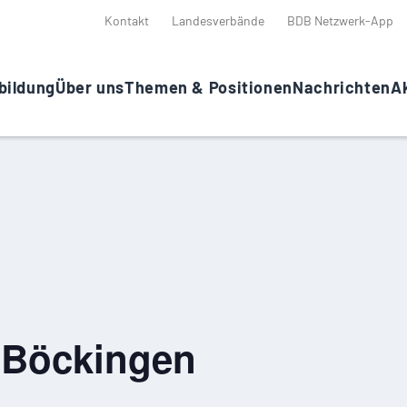
Kontakt
Landesverbände
BDB Netzwerk-App
bildung
Über uns
Themen & Positionen
Nachrichten
Ak
s Böckingen