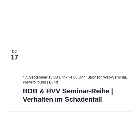
c
h
t
e
n
DO
17
,
N
17. September 13:00 Uhr - 14:00 Uhr | Sponsor, Web-Seminar,
a
Weiterbildung
| Bund
v
BDB & HVV Seminar-Reihe |
Verhalten im Schadenfall
i
g
a
t