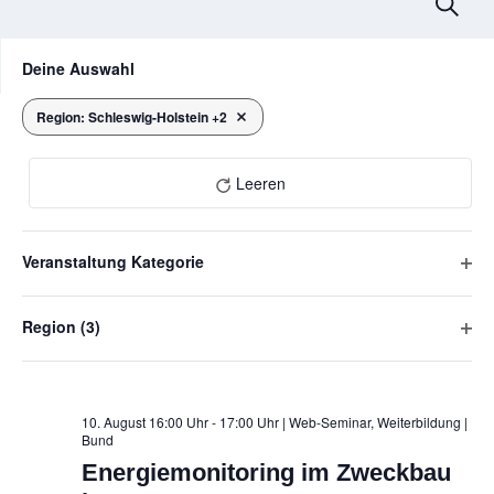
V
Suche
e
Das
F
Deine Auswahl
Ändern
r
i
der
l
a
Formular-
Region
:
Schleswig-Holstein +2
Filter entfernen
August 2026
Eingabefelder
t
n
wird
e
die
Leeren
s
r
Liste
der
t
Veranstaltungen
Veranstaltung Kategorie
a
mit
F
den
l
i
gefilterten
Region
(3)
MO
l
Ergebnissen
t
10
F
aktualisieren
t
u
i
e
l
r
n
t
10. August 16:00 Uhr - 17:00 Uhr | Web-Seminar, Weiterbildung
|
ö
Bund
e
g
f
Energiemonitoring im Zweckbau
r
f
e