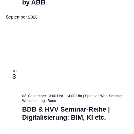
ö
by ABB
n
f
n
e
f
n
September 2026
S
n
e
u
n
c
h
e
u
DO
3
n
d
03. September 13:00 Uhr - 14:00 Uhr | Sponsor, Web-Seminar,
A
Weiterbildung
| Bund
BDB & HVV Seminar-Reihe |
n
Digitalisierung: BIM, KI etc.
s
i