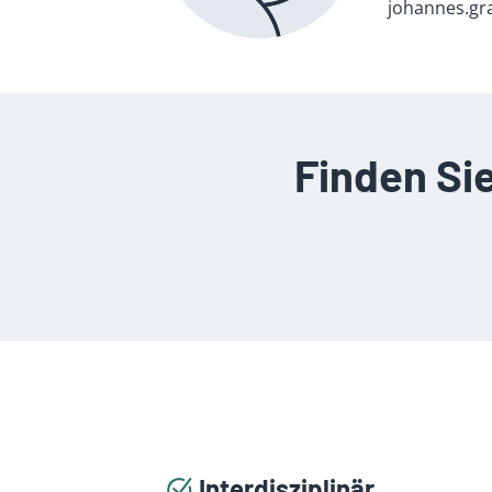
johannes.g
Finden Si
Interdisziplinär