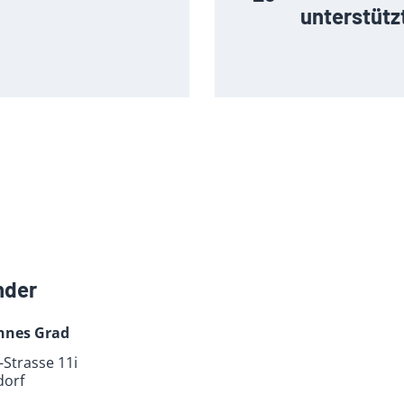
unterstütz
nder
nnes Grad
Strasse 11i
dorf