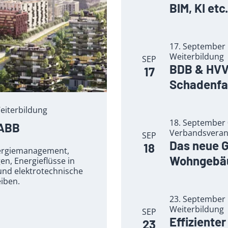
BIM, KI etc.
17. September 
Weiterbildung
SEP
BDB & HVV 
17
Schadenfa
eiterbildung
18. September 0
 ABB
Verbandsveran
SEP
Das neue 
18
nergiemanagement,
Wohngebäu
n, Energieflüsse in
und elektrotechnische
eiben.
23. September 
Weiterbildung
SEP
Effiziente
23