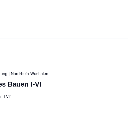
ldung
| Nordrhein-Westfalen
es Bauen I-VI
 I-VI"