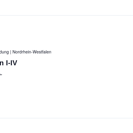
ildung
| Nordrhein-Westfalen
 I-IV
V"