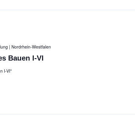
ldung
| Nordrhein-Westfalen
es Bauen I-VI
 I-VI"