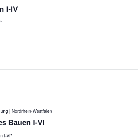
 I-IV
V"
ldung
| Nordrhein-Westfalen
es Bauen I-VI
 I-VI"