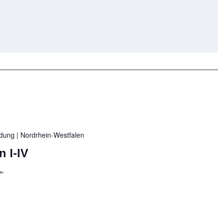
ildung
| Nordrhein-Westfalen
 I-IV
V"