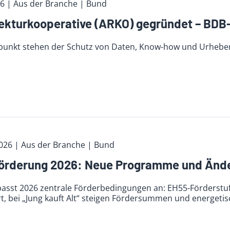
26
| Aus der Branche
| Bund
tektur­koope­rative (ARKO) gegründet – BDB
lpunkt stehen der Schutz von Daten, Know-how und Urheber
2026
| Aus der Branche
| Bund
rderung 2026: Neue Programme und Änder
passt 2026 zentrale Förderbedingungen an: EH55-Förderst
rt, bei „Jung kauft Alt“ steigen Fördersummen und energet