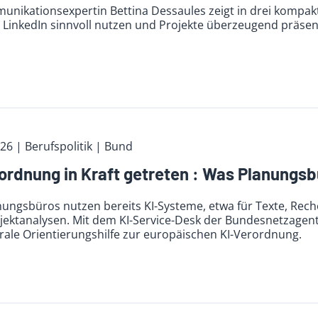
unikationsexpertin Bettina Dessaules zeigt in drei kompak
 LinkedIn sinnvoll nutzen und Projekte überzeugend präsen
026
| Berufspolitik
| Bund
ordnung in Kraft getreten : Was Planungsbü
nungsbüros nutzen bereits KI-Systeme, etwa für Texte, Rec
ojektanalysen. Mit dem KI-Service-Desk der Bundesnetzage
rale Orientierungshilfe zur europäischen KI-Verordnung.