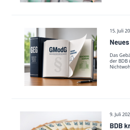
15. Juli 2
Neues 
Das Gebä
der BDB 
Nichtwo
9. Juli 20
BDB kr