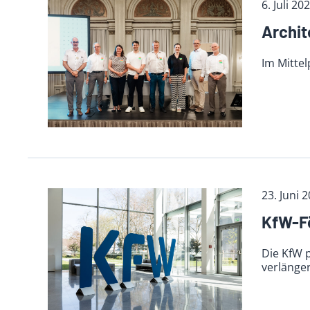
6. Juli 20
Archi­
Im Mitte
23. Juni 
KfW-Fö
Die KfW 
verlänge