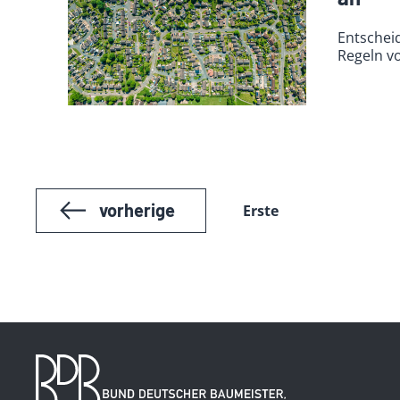
Entschei
Regeln v
vorherige
Erste