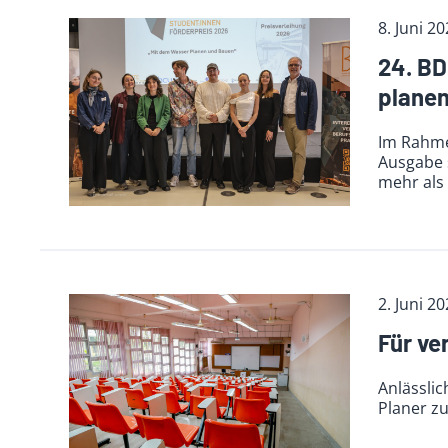
8. Juni 2
24. BD
planen
Im Rahme
Ausgabe 
mehr als 
2. Juni 2
Für ve
Anlässli
Planer z