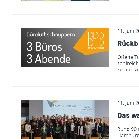
11. Juni 
Rückbl
Offene T
zahlreic
kennenzu
11. Juni 
Das wa
Rund 90 G
Hamburg 