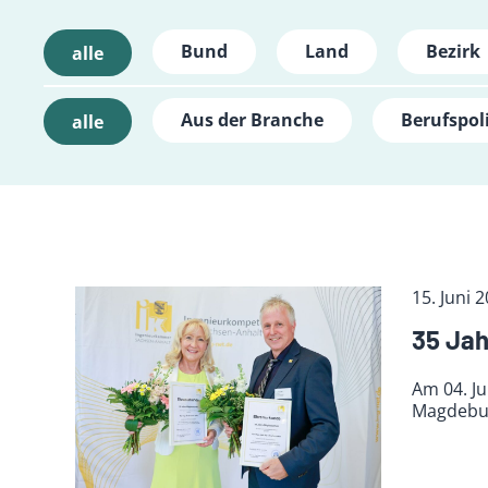
Bund
Land
Bezirk
alle
Aus der Branche
Berufspoli
alle
15. Juni 
35 Ja
Am 04. Ju
Magdebur