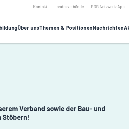
Kontakt
Landesverbände
BDB Netzwerk-App
bildung
Über uns
Themen & Positionen
Nachrichten
Ak
unserem Verband sowie der Bau- und
 Stöbern!