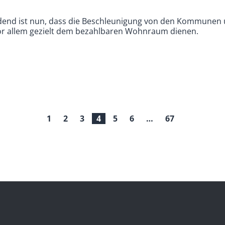
dend ist nun, dass die Beschleunigung von den Kommunen
or allem gezielt dem bezahlbaren Wohnraum dienen.
1
2
3
4
5
6
…
67