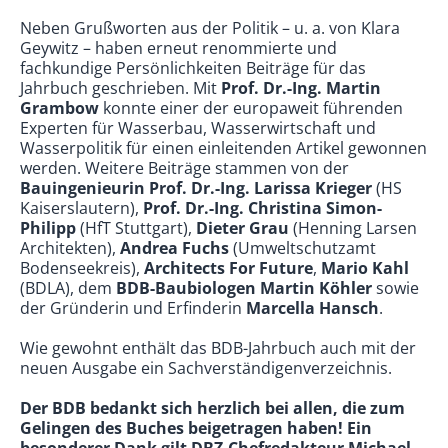
Neben Grußworten aus der Politik – u. a. von Klara
Geywitz – haben erneut renommierte und
fachkundige Persönlichkeiten Beiträge für das
Jahrbuch geschrieben. Mit
Prof. Dr.-Ing. Martin
Grambow
konnte einer der europaweit führenden
Experten für Wasserbau, Wasserwirtschaft und
Wasserpolitik für einen einleitenden Artikel gewonnen
werden. Weitere Beiträge stammen von der
Bauingenieurin Prof. Dr.-Ing. Larissa Krieger
(HS
Kaiserslautern),
Prof. Dr.-Ing. Christina Simon-
Philipp
(HfT Stuttgart),
Dieter Grau
(Henning Larsen
Architekten),
Andrea Fuchs
(Umweltschutzamt
Bodenseekreis),
Architects For Future
,
Mario Kahl
(BDLA), dem
BDB-Baubiologen Martin Köhler
sowie
der Gründerin und Erfinderin
Marcella Hansch
.
Wie gewohnt enthält das BDB-Jahrbuch auch mit der
neuen Ausgabe ein Sachverständigenverzeichnis.
Der BDB bedankt sich herzlich bei allen, die zum
Gelingen des Buches beigetragen haben! Ein