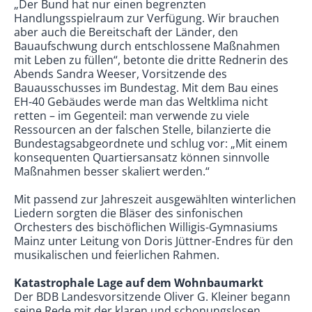
„Der Bund hat nur einen begrenzten
Handlungsspielraum zur Verfügung. Wir brauchen
aber auch die Bereitschaft der Länder, den
Bauaufschwung durch entschlossene Maßnahmen
mit Leben zu füllen“, betonte die dritte Rednerin des
Abends Sandra Weeser, Vorsitzende des
Bauausschusses im Bundestag. Mit dem Bau eines
EH-40 Gebäudes werde man das Weltklima nicht
retten – im Gegenteil: man verwende zu viele
Ressourcen an der falschen Stelle, bilanzierte die
Bundestagsabgeordnete und schlug vor: „Mit einem
konsequenten Quartiersansatz können sinnvolle
Maßnahmen besser skaliert werden.“
Mit passend zur Jahreszeit ausgewählten winterlichen
Liedern sorgten die Bläser des sinfonischen
Orchesters des bischöflichen Willigis-Gymnasiums
Mainz unter Leitung von Doris Jüttner-Endres für den
musikalischen und feierlichen Rahmen.
Katastrophale Lage auf dem Wohnbaumarkt
Der BDB Landesvorsitzende Oliver G. Kleiner begann
seine Rede mit der klaren und schonungslosen