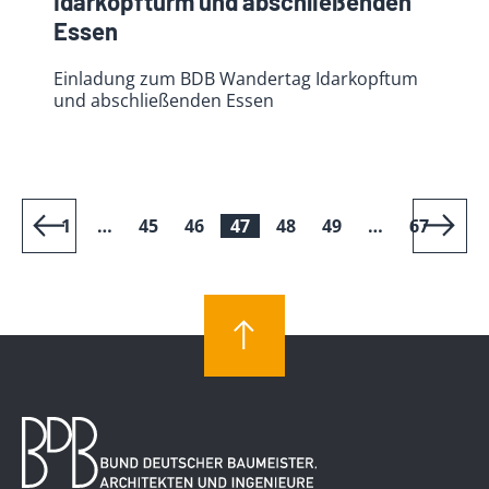
Idarkopfturm und abschließenden
Essen
Einladung zum BDB Wandertag Idarkopftum
und abschließenden Essen
1
…
45
46
47
48
49
…
67